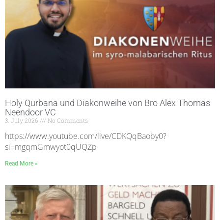
Holy Qurbana und Diakonweihe von Bro Alex Thomas
Neendoor VC
3. July 2026
No Comments
https://www.youtube.com/live/CDKQqBaoby0?
si=mgqmGmwyot0qUQZp
Read More »