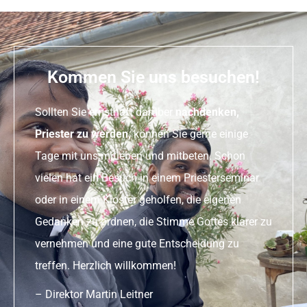
Kommen Sie uns besuchen!
Sollten Sie ernsthaft darüber
nachdenken,
Priester zu werden,
können Sie gerne einige
Tage mit uns mitleben und mitbeten. Schon
vielen hat ein Besuch in einem Priesterseminar
oder in einem Kloster geholfen, die eigenen
Gedanken zu ordnen, die Stimme Gottes klarer zu
vernehmen und eine gute Entscheidung zu
treffen. Herzlich willkommen!
– Direktor Martin Leitner