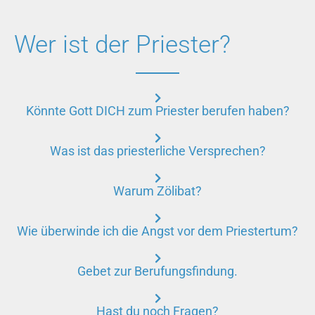
Studienordnung
Wer ist der Priester?
des
Leopoldinums
Studium
des
Könnte Gott DICH zum Priester berufen haben?
Pastoralen
Lehrganges
Was ist das priesterliche Versprechen?
der
Theologie
Warum Zölibat?
im
Dritten
Bildungsweg
Wie überwinde ich die Angst vor dem Priestertum?
Gebet zur Berufungsfindung.
Hast du noch Fragen?