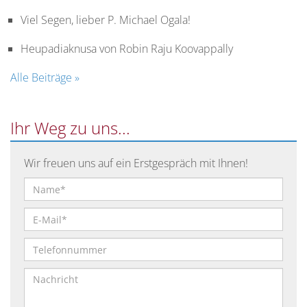
Viel Segen, lieber P. Michael Ogala!
Studienordnung
des
Heupadiaknusa von Robin Raju Koovappally
Leopoldinums
Alle Beiträge »
Studium
des
Ihr Weg zu uns...
Pastoralen
Lehrganges
der
Wir freuen uns auf ein Erstgespräch mit Ihnen!
Theologie
im
Dritten
Bildungsweg