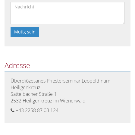
Bitte
lasse
dieses
Feld
Adresse
leer.
Überdiözesanes Priesterseminar Leopoldinum
Heiligenkreuz
Sattelbacher Straße 1
2532 Heiligenkreuz im Wienerwald
+43 2258 87 03 124