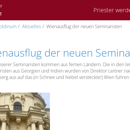
Priester werd
oldinum
Aktuelles
Wienausflug der neuen Seminaristen
nausflug der neuen Semina
unserer Seminaristen kommen aus fernen Ländern. Die in den 
isten aus Georgien und Indien wurden von Direktor Leitner na
erg aus auf das (in Schnee und Nebel versteckte!) Wien fuhren 