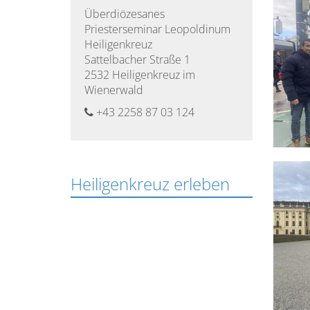
Überdiözesanes
Studienordnung
Priesterseminar Leopoldinum
des
Heiligenkreuz
Leopoldinums
Sattelbacher Straße 1
2532 Heiligenkreuz im
Wienerwald
Studium
des
+43 2258 87 03 124
Pastoralen
Lehrganges
der
Theologie
Heiligenkreuz erleben
im
Dritten
Bildungsweg