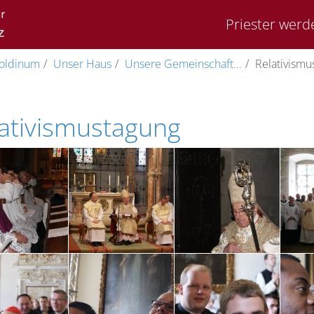
Priester werd
oldinum
Unser Haus
Unsere Gemeinschaft...
Relativismu
ativismustagung