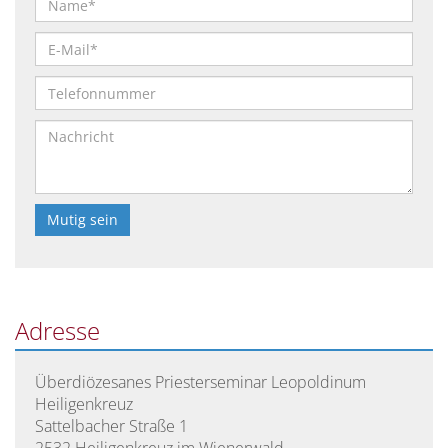
Bitte
lasse
dieses
Feld
Adresse
leer.
Überdiözesanes Priesterseminar Leopoldinum
Heiligenkreuz
Sattelbacher Straße 1