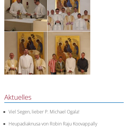
Studienordnung
des
Leopoldinums
Studium
des
Pastoralen
Lehrganges
der
Theologie
im
Dritten
Bildungsweg
Aktuelles
Viel Segen, lieber P. Michael Ogala!
Heupadiaknusa von Robin Raju Koovappally