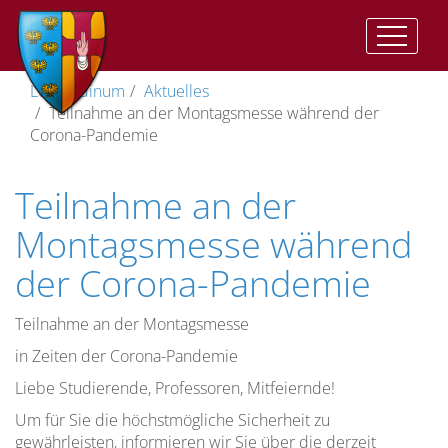
Auftrag
Der
Vorwort
II.
Geistliche
Im
Katharinenkapelle
Träger
Leopoldinum
Aktuelles
und
Auftrag
Vat:
Ausbildung
Herzen
Teilnahme an der Montagsmesse während der
Ziel
Presbyterorum
Gemeinsame
Anbetungskapelle
Direktor
Corona-Pandemie
ordinis
Ziel
Zeiten
Geistliches
(St.
Wohnen
der
Lebens
Leben
Josef)
im
Vizedirektor
Teilnahme an der
Priesterausbildung
und
II.
Leopoldinum
Pflege
Studienordnung
Vat:
des
Stiftskirche
Spiritual
Montagsmesse während
Optatam
Die
geistlichen
Leitung
der Corona-Pandemie
Totius
Dimension
Lebens
Lehramtliche
Kreuzkirche
Vize-
der
Dokumente
Unsere
Spiritual
Priesterausbildung
Pastores
Studium
Gemeinschaft…
Teilnahme an der Montagsmesse
Kreuzweg
Dabo
Spiritualität
in Zeiten der Corona-Pandemie
vobis
Menschliche
Die
Anreise
Liebe Studierende, Professoren, Mitfeiernde!
Reifung
Prüfungszeit
Rahmenordnung
Um für Sie die höchstmögliche Sicherheit zu
gewährleisten, informieren wir Sie über die derzeit
für
Spirituelle
Freizeit