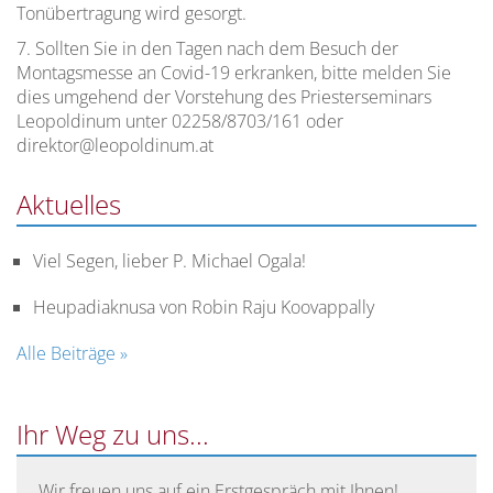
Tonübertragung wird gesorgt.
Studienordnung
7. Sollten Sie in den Tagen nach dem Besuch der
des
Montagsmesse an Covid-19 erkranken, bitte melden Sie
Leopoldinums
dies umgehend der Vorstehung des Priesterseminars
Leopoldinum unter 02258/8703/161 oder
direktor@leopoldinum.at
Studium
des
Aktuelles
Pastoralen
Lehrganges
der
Viel Segen, lieber P. Michael Ogala!
Theologie
im
Heupadiaknusa von Robin Raju Koovappally
Dritten
Alle Beiträge »
Bildungsweg
Ihr Weg zu uns...
Wir freuen uns auf ein Erstgespräch mit Ihnen!