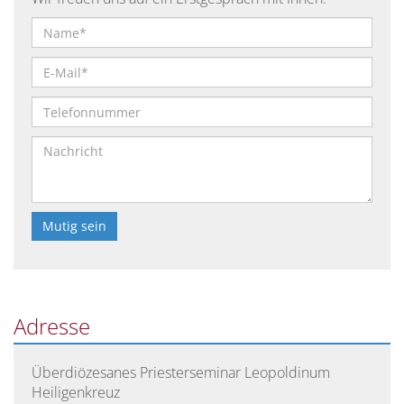
Bitte
lasse
dieses
Feld
Adresse
leer.
Überdiözesanes Priesterseminar Leopoldinum
Heiligenkreuz