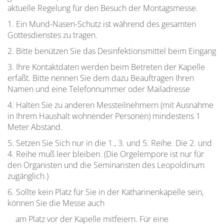
aktuelle Regelung für den Besuch der Montagsmesse.
die
Formung
und
Priesterausbildung
Ferien
1. Ein Mund-Nasen-Schutz ist während des gesamten
in
Gottesdienstes zu tragen.
Wissenschaftliche
Deutschland
Ausbildung
Mahlzeiten,
2. Bitte benützen Sie das Desinfektionsmittel beim Eingang
Kochen
3. Ihre Kontaktdaten werden beim Betreten der Kapelle
Rahmenordnung
Pastorale
in
erfaßt. Bitte nennen Sie dem dazu Beauftragen Ihren
für
Befähigung
der
Namen und eine Telefonnummer oder Mailadresse
die
Küche
4. Halten Sie zu anderen Messteilnehmern (mit Ausnahme
Priesterausbidung
und
in Ihrem Haushalt wohnender Personen) mindestens 1
in
in
Meter Abstand.
Österreich
den
(Ratio
5. Setzen Sie Sich nur in die 1., 3. und 5. Reihe. Die 2. und
Aufenthaltsräumen
4. Reihe muß leer bleiben. (Die Orgelempore ist nur für
Nationalis)
den Organisten und die Seminaristen des Leopoldinum
Der
zugänglich.)
Seminarsprecher
6. Sollte kein Platz für Sie in der Katharinenkapelle sein,
und
können Sie die Messe auch
sein
Stellvertreter
am Platz vor der Kapelle mitfeiern. Für eine