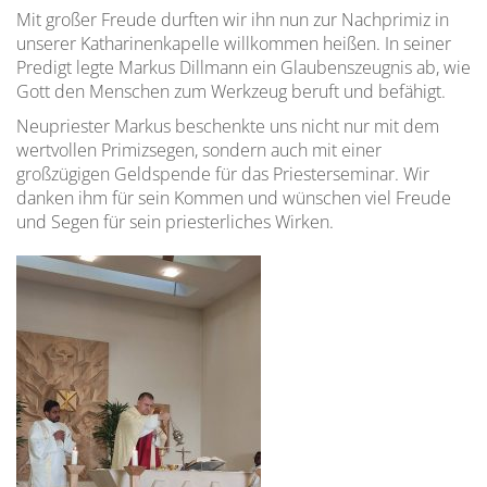
Mit großer Freude durften wir ihn nun zur Nachprimiz in
die
Formung
und
unserer Katharinenkapelle willkommen heißen. In seiner
Priesterausbildung
Ferien
Predigt legte Markus Dillmann ein Glaubenszeugnis ab, wie
in
Wissenschaftliche
Gott den Menschen zum Werkzeug beruft und befähigt.
Deutschland
Ausbildung
Mahlzeiten,
Neupriester Markus beschenkte uns nicht nur mit dem
Kochen
wertvollen Primizsegen, sondern auch mit einer
Rahmenordnung
Pastorale
in
großzügigen Geldspende für das Priesterseminar. Wir
für
Befähigung
der
danken ihm für sein Kommen und wünschen viel Freude
die
Küche
und Segen für sein priesterliches Wirken.
Priesterausbidung
und
in
in
Österreich
den
(Ratio
Aufenthaltsräumen
Nationalis)
Der
Seminarsprecher
und
sein
Stellvertreter