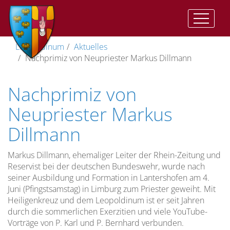
Auftrag
Der
Vorwort
II.
Geistliche
Im
Katharinenkapelle
Träger
Leopoldinum
Aktuelles
und
Auftrag
Vat:
Ausbildung
Herzen
Nachprimiz von Neupriester Markus Dillmann
Ziel
Presbyterorum
Gemeinsame
Anbetungskapelle
Direktor
ordinis
Ziel
Zeiten
Geistliches
(St.
Wohnen
Nachprimiz von
der
Lebens
Leben
Josef)
im
Vizedirektor
Priesterausbildung
und
II.
Leopoldinum
Pflege
Neupriester Markus
Studienordnung
Vat:
des
Stiftskirche
Spiritual
Optatam
Dillmann
Die
geistlichen
Leitung
Totius
Dimension
Lebens
Lehramtliche
Kreuzkirche
Vize-
der
Dokumente
Unsere
Spiritual
Markus Dillmann, ehemaliger Leiter der Rhein-Zeitung und
Priesterausbildung
Pastores
Studium
Gemeinschaft…
Reservist bei der deutschen Bundeswehr, wurde nach
Kreuzweg
Dabo
seiner Ausbildung und Formation in Lantershofen am 4.
Spiritualität
Juni (Pfingstsamstag) in Limburg zum Priester geweiht. Mit
vobis
Menschliche
Die
Anreise
Heiligenkreuz und dem Leopoldinum ist er seit Jahren
Reifung
Prüfungszeit
durch die sommerlichen Exerzitien und viele YouTube-
Rahmenordnung
Vorträge von P. Karl und P. Bernhard verbunden.
für
Spirituelle
Freizeit