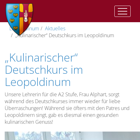
Auftrag
Der
Vorwort
II.
Geistliche
Im
Katharinenkapelle
Träger
Leopoldinum
Aktuelles
und
Auftrag
Vat:
Ausbildung
Herzen
„Kulinarischer“ Deutschkurs im Leopoldinum
Ziel
Presbyterorum
Gemeinsame
Anbetungskapelle
Direktor
ordinis
Ziel
Zeiten
Geistliches
(St.
Wohnen
„Kulinarischer“
der
Lebens
Leben
Josef)
im
Vizedirektor
Priesterausbildung
und
II.
Leopoldinum
Pflege
Deutschkurs im
Studienordnung
Vat:
des
Stiftskirche
Spiritual
Optatam
Leopoldinum
Die
geistlichen
Leitung
Totius
Dimension
Lebens
Lehramtliche
Kreuzkirche
Vize-
der
Dokumente
Unsere
Spiritual
Unsere Lehrerin für die A2 Stufe, Frau Alphart, sorgt
Priesterausbildung
Pastores
Studium
Gemeinschaft…
während des Deutschkurses immer wieder für liebe
Kreuzweg
Dabo
Überraschungen! Während sie öfters mit den Patres und
Spiritualität
Leopoldinern singt, gab es diesmal einen gesunden
vobis
Menschliche
Die
Anreise
kulinarischen Genuss!
Reifung
Prüfungszeit
Rahmenordnung
für
Spirituelle
Freizeit