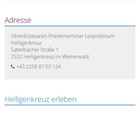
lasse
dieses
Feld
Adresse
leer.
Überdiözesanes Priesterseminar Leopoldinum
Heiligenkreuz
Sattelbacher Straße 1
2532 Heiligenkreuz im Wienerwald
+43 2258 87 03 124
Heiligenkreuz erleben