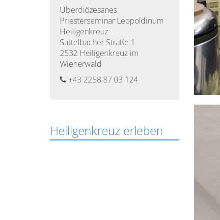
Überdiözesanes
Studienordnung
Priesterseminar Leopoldinum
des
Heiligenkreuz
Leopoldinums
Sattelbacher Straße 1
2532 Heiligenkreuz im
Wienerwald
Studium
des
+43 2258 87 03 124
Pastoralen
Lehrganges
der
Theologie
Heiligenkreuz erleben
im
Dritten
Bildungsweg