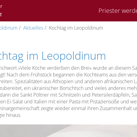
Priester werd
oldinum
Aktuelles
Kochtag im Leopoldinum
chtag im Leopoldinum
ichwort »Viele Köche verderben den Brei« wurde an diesem Sa
gt! Nach dem Frühstück begannen die Kochteams aus den versc
eiten. Spezialitäten aus Äthiopien und anderen afrikanischen Lä
zubereitet, ein ukrainischer Borschtsch und vieles anderes m
ann die Sankt Pöltner mit Schnitzeln und Petersilerdäpfeln, Sa
hen Ei-Salat und Italien mit einer Pasta mit Pistaziensoße und w
inargemeinschaft zeigte wieder einmal ihren Zusammenhalt und
ie hinaus.