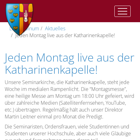
Auftrag
Der
Vorwort
II.
Geistliche
Im
Katharinenkapelle
Träger
Leopoldinum
Aktuelles
und
Auftrag
Vat:
Ausbildung
Herzen
Jeden Montag live aus der Katharinenkapelle!
Ziel
Presbyterorum
Gemeinsame
Anbetungskapelle
Direktor
ordinis
Ziel
Zeiten
Geistliches
(St.
Wohnen
Jeden Montag live aus der
der
Lebens
Leben
Josef)
im
Vizedirektor
Priesterausbildung
und
II.
Leopoldinum
Pflege
Katharinenkapelle!
Studienordnung
Vat:
des
Stiftskirche
Spiritual
Optatam
Die
geistlichen
Leitung
Unsere Seminarkirche, die Katharinenkapelle, steht jede
Totius
Dimension
Lebens
Lehramtliche
Kreuzkirche
Vize-
Woche im medialen Rampenlicht. Die “Montagsmesse”,
der
Dokumente
Unsere
Spiritual
eine heilige Messe am Montag um 18:00 Uhr gefeiert, wird
Priesterausbildung
Pastores
Studium
Gemeinschaft…
Kreuzweg
über zahlreiche Medien (Satellitenfernsehen, YouTube,
Dabo
Spiritualität
etc.) übertragen. Regelmäßig hält auch unser Direktor
vobis
Menschliche
Die
Anreise
Martin Leitner einmal pro Monat die Predigt.
Reifung
Prüfungszeit
Die Seminaristen, Ordensfrauen, viele Studentinnen und
Rahmenordnung
Studenten unserer Hochschule, aber auch viele Gläubige
für
Spirituelle
Freizeit