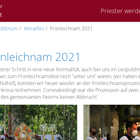
Priester werd
oldinum
Aktuelles
Fronleichnam 2021
onleichnam 2021
terer Schritt in eine neue Normalität, auch bei uns im Leopol
n zum Fronleichnamsfest noch “unter uns” waren, (wir hatten 
ulhof), konnten wir heuer wieder an der Fronleichnamsprozes
nkreuz teilnehmen. Coronabedingt war die Prozession auf zwei 
 des gemeinsamen Feierns keinen Abbruch!