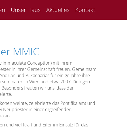
en
Unser Haus
Aktuelles
Kontakt
der MMIC
y Immaculate Conception) mit ihrem
riester in ihrer Gemeinschaft freuen. Gemeinsam
ndrian und P. Zacharias für einige Jahre ihre
terseminaren in Wien und etwa 200 Gläubigen
. Besonders freuten wir uns, dass der
eierte.
akonen weihte, zelebrierte das Pontifikalamt und
i Neupriester in einer ergreifenden
ia an.
und viel Kraft und Eifer im Einsatz für das