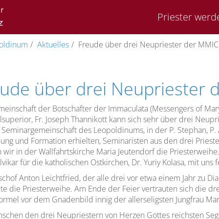
Priester werd
oldinum
Aktuelles
Freude über drei Neupriester der MMIC
ude über drei Neupriester 
einschaft der Botschafter der Immaculata (Messengers of Mar
superior, Fr. Joseph Thannikott kann sich sehr über drei Neup
 Seminargemeinschaft des Leopoldinums, in der P. Stephan, P. A
ung und Formation erhielten, Seminaristen aus den drei Pries
n wir in der Wallfahrtskirche Maria Jeutendorf die Priesterweihe
vikar für die katholischen Ostkirchen, Dr. Yuriy Kolasa, mit uns f
chof Anton Leichtfried, der alle drei vor etwa einem Jahr zu Di
e die Priesterweihe. Am Ende der Feier vertrauten sich die dre
rmel vor dem Gnadenbild innig der allerseligsten Jungfrau Mar
schen den drei Neupriestern von Herzen Gottes reichsten Segen 