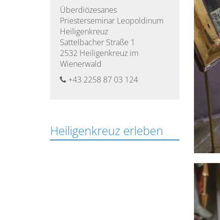
Überdiözesanes
Studienordnung
Priesterseminar Leopoldinum
des
Heiligenkreuz
Leopoldinums
Sattelbacher Straße 1
2532 Heiligenkreuz im
Wienerwald
Studium
des
+43 2258 87 03 124
Pastoralen
Lehrganges
der
Theologie
Heiligenkreuz erleben
im
Dritten
Bildungsweg