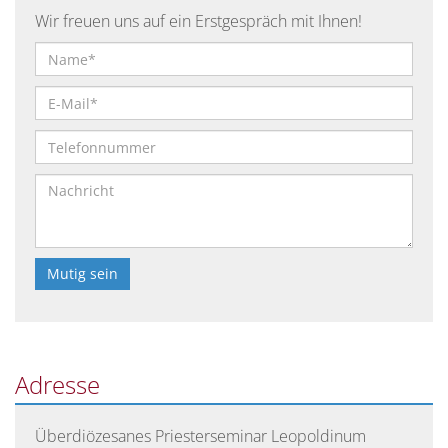
Wir freuen uns auf ein Erstgespräch mit Ihnen!
Bitte
lasse
dieses
Feld
Adresse
leer.
Überdiözesanes Priesterseminar Leopoldinum