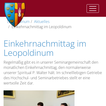
Auftrag
Der
Vorwort
II.
Geistliche
Im
Katharinenkapelle
Träger
Leopoldinum
Aktuelles
und
Auftrag
Vat:
Ausbildung
Herzen
Einkehrnachmittag im Leopoldinum
Ziel
Presbyterorum
Gemeinsame
Anbetungskapelle
Direktor
ordinis
Ziel
Zeiten
Geistliches
(St.
Wohnen
Einkehrnachmittag im
der
Lebens
Leben
Josef)
im
Vizedirektor
Priesterausbildung
und
II.
Leopoldinum
Pflege
Leopoldinum
Studienordnung
Vat:
des
Stiftskirche
Spiritual
Optatam
Die
geistlichen
Leitung
Regelmäßig gibt es in unserer Seminargemeinschaft den
Totius
Dimension
Lebens
Lehramtliche
Kreuzkirche
Vize-
monatlichen Einkehrnachmittag, den normalerweise
der
Dokumente
Unsere
Spiritual
unserer Spiritual P. Walter hält. Im schnelllebigen Getriebe
Priesterausbildung
Pastores
Studium
Gemeinschaft…
Kreuzweg
des Hochschul- und Seminarbetriebes stellt er eine
Dabo
Spiritualität
wertvolle Zeit dar.
vobis
Menschliche
Die
Anreise
Reifung
Prüfungszeit
Rahmenordnung
für
Spirituelle
Freizeit