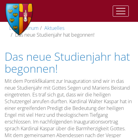
Auftrag
Der
Vorwort
II.
Geistliche
Im
Katharinenkapelle
Träger
Leopoldinum
Aktuelles
und
Auftrag
Vat:
Ausbildung
Herzen
Das neue Studienjahr hat begonnen!
Ziel
Presbyterorum
Gemeinsame
Anbetungskapelle
Direktor
ordinis
Ziel
Zeiten
Geistliches
(St.
Wohnen
Das neue Studienjahr hat
der
Lebens
Leben
Josef)
im
Vizedirektor
Priesterausbildung
und
II.
Leopoldinum
Pflege
begonnen!
Studienordnung
Vat:
des
Stiftskirche
Spiritual
Optatam
Die
geistlichen
Leitung
Mit dem Pontikfikalamt zur Inauguration sind wir in das
Totius
Dimension
Lebens
Lehramtliche
Kreuzkirche
Vize-
neue Studienjahr mit Gottes Segen und Mariens Beistand
der
Dokumente
Unsere
Spiritual
eingetreten. Es traf sich gut, dass wir die heiligen
Priesterausbildung
Pastores
Studium
Gemeinschaft…
Kreuzweg
Schutzengel anrufen durften. Kardinal Walter Kaspar hat in
Dabo
Spiritualität
einer ergreifenden Predigt die Bedeutung der heiligen
vobis
Menschliche
Die
Anreise
Engel mit viel Herz und theologischem Tiefgang
Reifung
erschlossen. Im nachfolgenden Inaugurationsvortrag
Prüfungszeit
sprach Kardinal Kaspar über die Barmherzigkeit Gottes.
Rahmenordnung
Mit dem gemeinsamen Abendessen nach der Vesper
für
Spirituelle
Freizeit