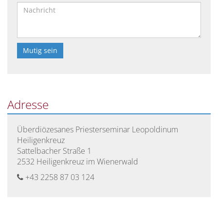
Bitte
lasse
dieses
Feld
Adresse
leer.
Überdiözesanes Priesterseminar Leopoldinum
Heiligenkreuz
Sattelbacher Straße 1
2532 Heiligenkreuz im Wienerwald
+43 2258 87 03 124