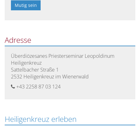
Bitte
lasse
dieses
Feld
Adresse
leer.
Überdiözesanes Priesterseminar Leopoldinum
Heiligenkreuz
Sattelbacher Straße 1
2532 Heiligenkreuz im Wienerwald
+43 2258 87 03 124
Heiligenkreuz erleben