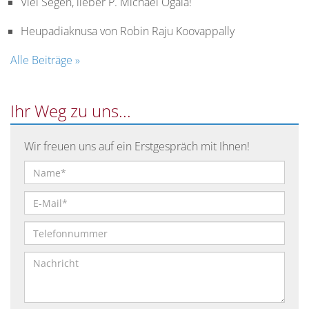
Viel Segen, lieber P. Michael Ogala!
Studienordnung
Heupadiaknusa von Robin Raju Koovappally
des
Leopoldinums
Alle Beiträge »
Studium
Ihr Weg zu uns...
des
Pastoralen
Lehrganges
Wir freuen uns auf ein Erstgespräch mit Ihnen!
der
Theologie
im
Dritten
Bildungsweg