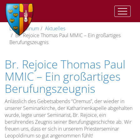
Auftrag
Der
Vorwort
II.
Geistliche
Im
Katharinenkapelle
Träger
Leopoldinum
Aktuelles
und
Auftrag
Vat:
Ausbildung
Herzen
Br. Rejoice Thomas Paul MMIC – Ein großartiges
Ziel
Presbyterorum
Gemeinsame
Anbetungskapelle
Direktor
Berufungszeugnis
ordinis
Ziel
Zeiten
Geistliches
(St.
Wohnen
der
Lebens
Leben
Josef)
im
Vizedirektor
Br. Rejoice Thomas Paul
Priesterausbildung
und
II.
Leopoldinum
Pflege
Studienordnung
Vat:
des
Stiftskirche
Spiritual
MMIC – Ein großartiges
Optatam
Die
geistlichen
Leitung
Berufungszeugnis
Totius
Dimension
Lebens
Lehramtliche
Kreuzkirche
Vize-
der
Dokumente
Unsere
Spiritual
Priesterausbildung
Pastores
Studium
Gemeinschaft…
Anlässlich des Gebetsabends “Oremus”, der wieder in
Kreuzweg
Dabo
unserer Seminarkirche, der Katharinenkapelle abgehalten
Spiritualität
wurde, legte unser Seminarist, Br. Rejoice, ein
vobis
Menschliche
Die
Anreise
berührendes Zeugnis seiner Berufungsgeschichte ab. Wir
Reifung
Prüfungszeit
freuen uns, dass er sich in unserem Priesterseminar
Rahmenordnung
Leopoldinum so gut angenommen fühlt!
für
Spirituelle
Freizeit