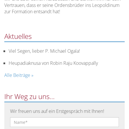
Vertrauen, dass er seine Ordensbrüder ins Leopoldinum
die
Formung
und
zur Formation entsandt hat!
Priesterausbildung
Ferien
in
Wissenschaftliche
Deutschland
Ausbildung
Mahlzeiten,
Aktuelles
Kochen
Rahmenordnung
Pastorale
in
für
Befähigung
der
Viel Segen, lieber P. Michael Ogala!
die
Küche
Priesterausbidung
und
Heupadiaknusa von Robin Raju Koovappally
in
in
Österreich
Alle Beiträge »
den
(Ratio
Aufenthaltsräumen
Nationalis)
Ihr Weg zu uns...
Der
Seminarsprecher
und
Wir freuen uns auf ein Erstgespräch mit Ihnen!
sein
Stellvertreter