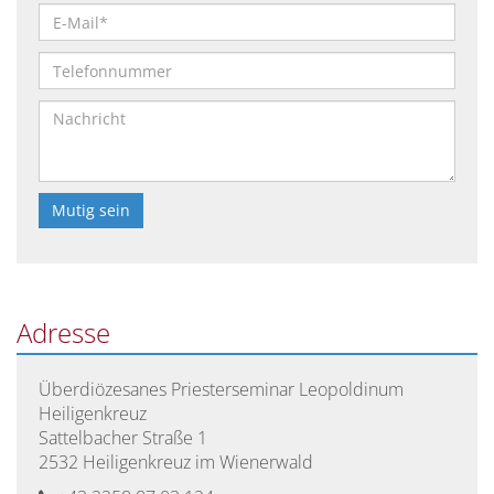
Studienordnung
des
Leopoldinums
Studium
des
Pastoralen
Lehrganges
Bitte
der
lasse
Theologie
dieses
im
Feld
Adresse
Dritten
leer.
Bildungsweg
Überdiözesanes Priesterseminar Leopoldinum
Heiligenkreuz
Sattelbacher Straße 1
2532 Heiligenkreuz im Wienerwald