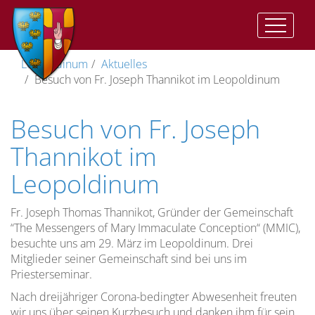
Auftrag
Der
Vorwort
II.
Geistliche
Im
Katharinenkapelle
Träger
Leopoldinum
Aktuelles
und
Auftrag
Vat:
Ausbildung
Herzen
Besuch von Fr. Joseph Thannikot im Leopoldinum
Ziel
Presbyterorum
Gemeinsame
Anbetungskapelle
Direktor
ordinis
Ziel
Zeiten
Geistliches
(St.
Wohnen
Besuch von Fr. Joseph
der
Lebens
Leben
Josef)
im
Vizedirektor
Priesterausbildung
und
II.
Leopoldinum
Pflege
Thannikot im
Studienordnung
Vat:
des
Stiftskirche
Spiritual
Optatam
Leopoldinum
Die
geistlichen
Leitung
Totius
Dimension
Lebens
Lehramtliche
Kreuzkirche
Vize-
der
Dokumente
Unsere
Spiritual
Fr. Joseph Thomas Thannikot, Gründer der Gemeinschaft
Priesterausbildung
Pastores
Studium
Gemeinschaft…
“The Messengers of Mary Immaculate Conception“ (MMIC),
Kreuzweg
Dabo
besuchte uns am 29. März im Leopoldinum. Drei
Spiritualität
Mitglieder seiner Gemeinschaft sind bei uns im
vobis
Menschliche
Die
Anreise
Priesterseminar.
Reifung
Prüfungszeit
Rahmenordnung
Nach dreijähriger Corona-bedingter Abwesenheit freuten
für
wir uns über seinen Kurzbesuch und danken ihm für sein
Spirituelle
Freizeit