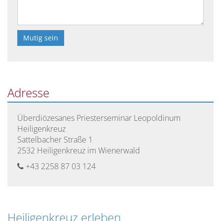
Bitte
lasse
dieses
Feld
Adresse
leer.
Überdiözesanes Priesterseminar Leopoldinum
Heiligenkreuz
Sattelbacher Straße 1
2532 Heiligenkreuz im Wienerwald
+43 2258 87 03 124
Heiligenkreuz erleben