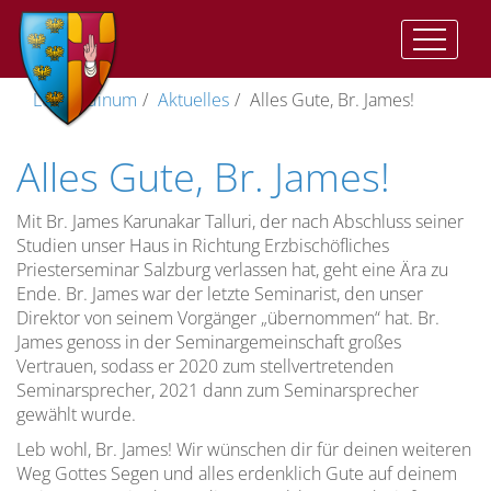
Auftrag
Der
Vorwort
II.
Geistliche
Im
Katharinenkapelle
Träger
Leopoldinum
Aktuelles
Alles Gute, Br. James!
und
Auftrag
Vat:
Ausbildung
Herzen
Ziel
Presbyterorum
Gemeinsame
Anbetungskapelle
Direktor
Alles Gute, Br. James!
ordinis
Ziel
Zeiten
Geistliches
(St.
Wohnen
der
Lebens
Leben
Josef)
im
Vizedirektor
Priesterausbildung
und
II.
Leopoldinum
Pflege
Mit Br. James Karunakar Talluri, der nach Abschluss seiner
Studienordnung
Vat:
Studien unser Haus in Richtung Erzbischöfliches
des
Stiftskirche
Spiritual
Priesterseminar Salzburg verlassen hat, geht eine Ära zu
Optatam
Die
geistlichen
Leitung
Ende. Br. James war der letzte Seminarist, den unser
Totius
Dimension
Lebens
Lehramtliche
Kreuzkirche
Vize-
Direktor von seinem Vorgänger „übernommen“ hat. Br.
der
Dokumente
Unsere
Spiritual
James genoss in der Seminargemeinschaft großes
Priesterausbildung
Pastores
Studium
Gemeinschaft…
Kreuzweg
Vertrauen, sodass er 2020 zum stellvertretenden
Dabo
Spiritualität
Seminarsprecher, 2021 dann zum Seminarsprecher
vobis
Menschliche
Die
Anreise
gewählt wurde.
Reifung
Prüfungszeit
Leb wohl, Br. James! Wir wünschen dir für deinen weiteren
Rahmenordnung
Weg Gottes Segen und alles erdenklich Gute auf deinem
für
Spirituelle
Freizeit