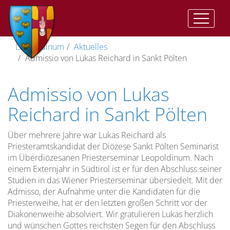
Auftrag
Der
Vorwort
II.
Geistliche
Im
Katharinenkapelle
Träger
Leopoldinum
Aktuelles
und
Auftrag
Vat:
Ausbildung
Herzen
Admissio von Lukas Reichard in Sankt Pölten
Ziel
Presbyterorum
Gemeinsame
Anbetungskapelle
Direktor
ordinis
Ziel
Zeiten
Geistliches
(St.
Wohnen
Admissio von Lukas
der
Lebens
Leben
Josef)
im
Vizedirektor
Priesterausbildung
und
II.
Leopoldinum
Pflege
Reichard in Sankt Pölten
Studienordnung
Vat:
des
Stiftskirche
Spiritual
Optatam
Die
geistlichen
Leitung
Über mehrere Jahre war Lukas Reichard als
Totius
Dimension
Lebens
Lehramtliche
Kreuzkirche
Vize-
Priesteramtskandidat der Diözese Sankt Pölten Seminarist
der
Dokumente
Unsere
Spiritual
im Überdiözesanen Priesterseminar Leopoldinum. Nach
Priesterausbildung
Pastores
Studium
Gemeinschaft…
Kreuzweg
einem Externjahr in Südtirol ist er für den Abschluss seiner
Dabo
Spiritualität
Studien in das Wiener Priesterseminar übersiedelt. Mit der
vobis
Menschliche
Die
Anreise
Admisso, der Aufnahme unter die Kandidaten für die
Reifung
Priesterweihe, hat er den letzten großen Schritt vor der
Prüfungszeit
Diakonenweihe absolviert. Wir gratulieren Lukas herzlich
Rahmenordnung
und wünschen Gottes reichsten Segen für den Abschluss
für
Spirituelle
Freizeit