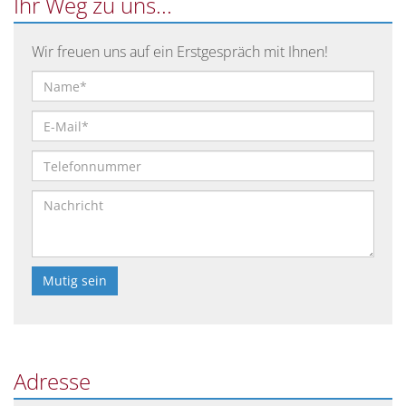
Ihr Weg zu uns...
Wir freuen uns auf ein Erstgespräch mit Ihnen!
Bitte
lasse
dieses
Feld
Adresse
leer.